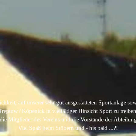
ichkeit,
auf unserer sehr gut ausgestatteten Sportanlage sow
Treptow / Köpenick in vielfältiger Hinsicht Sport zu treiben
die Mitglieder des Vereins und die Vorstände der Abteilun
Viel Spaß beim Stöbern und - bis bald ...?!