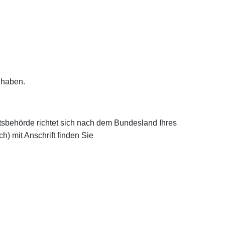
 haben.
htsbehörde richtet sich nach dem Bundesland Ihres
h) mit Anschrift finden Sie
Stelle und Dritte
tlung Ihrer persönlichen Daten an Dritte zu anderen als den