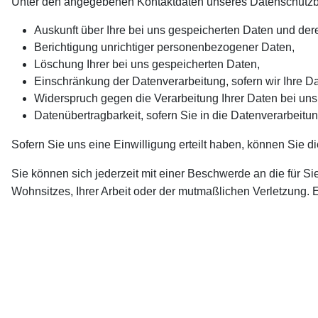
Unter den angegebenen Kontaktdaten unseres Datenschutzbe
Auskunft über Ihre bei uns gespeicherten Daten und der
Berichtigung unrichtiger personenbezogener Daten,
Löschung Ihrer bei uns gespeicherten Daten,
Einschränkung der Datenverarbeitung, sofern wir Ihre Da
Widerspruch gegen die Verarbeitung Ihrer Daten bei un
Datenübertragbarkeit, sofern Sie in die Datenverarbeitu
Sofern Sie uns eine Einwilligung erteilt haben, können Sie di
Sie können sich jederzeit mit einer Beschwerde an die für S
Wohnsitzes, Ihrer Arbeit oder der mutmaßlichen Verletzung. Ei
unter:
https://www.bfdi.bund.de/DE/Infothek/Anschriften_Link
Zwecke der Datenverarbeitun
Wir verarbeiten Ihre personenbezogenen Daten nur zu den in
genannten Zwecken findet nicht statt. Wir geben Ihre persönl
Sie Ihre ausdrückliche Einwilligung dazu erteilt haben,