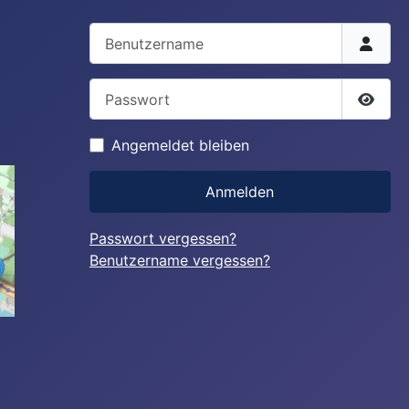
Benutzername
Passwort
Passw
Angemeldet bleiben
Anmelden
Passwort vergessen?
Benutzername vergessen?