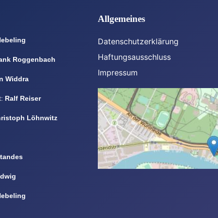
Allgemeines
Nebeling
Datenschutzerklärung
Haftungsausschluss
ank Roggenbach
Impressum
n Widdra
t:
Ralf Reiser
ristoph Löhnwitz
standes
udwig
Nebeling