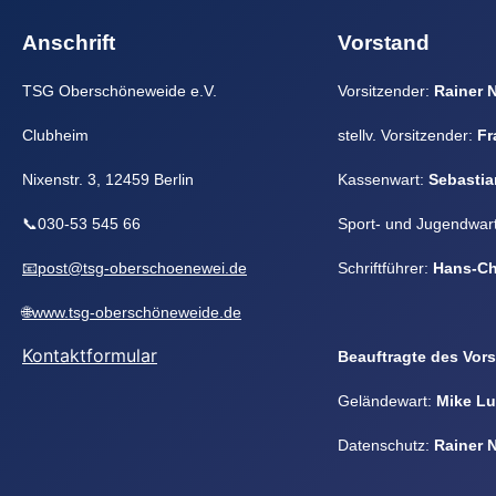
Anschrift
Vorstand
TSG Oberschöneweide e.V.
Vorsitzender:
Rainer 
Clubheim
stellv. Vorsitzender:
Fr
Nixenstr. 3, 12459 Berlin
Kassenwart:
Sebastia
📞030-53 545 66
Sport- und Jugendwar
📧post@tsg-oberschoenewei.de
Schriftführer:
Hans-Ch
🌐www.tsg-oberschöneweide.de
Kontaktformular
Beauftragte des Vor
Geländewart:
Mike L
Datenschutz:
Rainer 