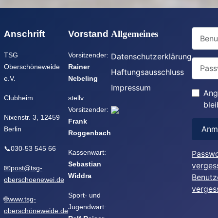
Benutz
Anschrift
Vorstand
Allgemeines
TSG
Vorsitzender:
Datenschutzerklärung
Passwo
Oberschöneweide
Rainer
Haftungsausschluss
e.V.
Nebeling
Impressum
Ang
Clubheim
stellv.
ble
Vorsitzender:
Nixenstr. 3, 12459
Frank
Anm
Berlin
Roggenbach
📞030-53 545 66
Kassenwart:
Passwo
Sebastian
verges
📧post@tsg-
Widdra
Benutz
oberschoenewei.de
verges
Sport- und
🌐www.tsg-
Jugendwart:
oberschöneweide.de