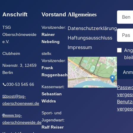
Benutz
Anschrift
Vorstand
Allgemeines
TSG
Vorsitzender:
Datenschutzerklärung
Passwo
Oberschöneweide
Rainer
Haftungsausschluss
e.V.
Nebeling
Impressum
Ang
Clubheim
stellv.
ble
Vorsitzender:
Nixenstr. 3, 12459
Frank
Anm
Berlin
Roggenbach
📞030-53 545 66
Kassenwart:
Passwo
Sebastian
verges
📧post@tsg-
Widdra
Benutz
oberschoenewei.de
verges
Sport- und
🌐www.tsg-
Jugendwart:
oberschöneweide.de
Ralf Reiser