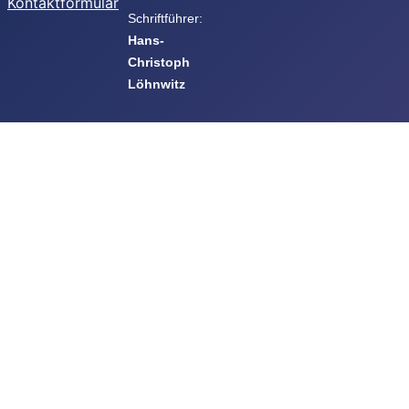
Kontaktformular
Schriftführer:
Hans-
Christoph
Löhnwitz
Beauftragte
des
Vorstandes
Geländewart:
Mike Ludwig
Datenschutz:
Rainer
Nebeling