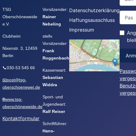
TSG
Vorsitzender:
Datenschutzerklärung
Passwo
Oberschöneweide
Rainer
Haftungsausschluss
e.V.
Nebeling
Impressum
Ang
Clubheim
stellv.
ble
Vorsitzender:
Nixenstr. 3, 12459
Frank
Anm
Berlin
Roggenbach
📞030-53 545 66
Kassenwart:
Passwo
Sebastian
verges
📧post@tsg-
Widdra
Benutz
oberschoenewei.de
verges
Sport- und
🌐www.tsg-
Jugendwart:
oberschöneweide.de
Ralf Reiser
Kontaktformular
Schriftführer:
Hans-