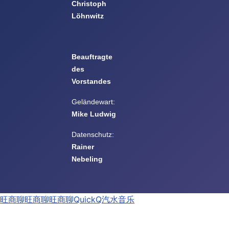
Christoph
Löhnwitz
Beauftragte
des
Vorstandes
Geländewart:
Mike Ludwig
Datenschutz:
Rainer
Nebeling
旺商聊
旺商聊
旺商聊
QuickQ
汽水音乐