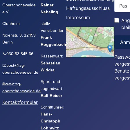
Passwo
Oberschöneweide
Rainer
Haftungsausschluss
e.V.
Nebeling
Impressum
Ang
Clubheim
stellv.
ble
Vorsitzender:
Nixenstr. 3, 12459
Frank
Anm
Berlin
Roggenbach
📞030-53 545 66
Kassenwart:
Passwo
Sebastian
verges
📧post@tsg-
Widdra
Benutz
oberschoenewei.de
verges
Sport- und
🌐www.tsg-
Jugendwart:
oberschöneweide.de
Ralf Reiser
Kontaktformular
Schriftführer:
Hans-
Christoph
Löhnwitz