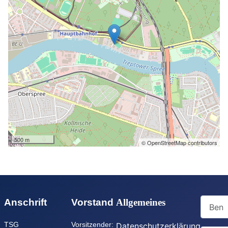
500 m
© OpenStreetMap contributors
Benutz
Anschrift
Vorstand
Allgemeines
TSG
Vorsitzender:
Datenschutzerklärung