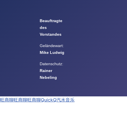
Beauftragte
des
Vorstandes
Geländewart:
Mike Ludwig
Datenschutz:
Rainer
Nebeling
旺商聊
旺商聊
旺商聊
QuickQ
汽水音乐