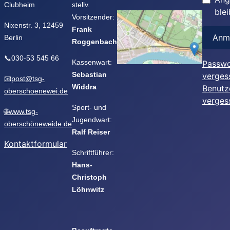
Clubheim
stellv.
ble
Vorsitzender:
Nixenstr. 3, 12459
Frank
Anm
Berlin
Roggenbach
📞030-53 545 66
Kassenwart:
Passwo
Sebastian
verges
📧post@tsg-
Widdra
Benutz
oberschoenewei.de
verges
Sport- und
🌐www.tsg-
Jugendwart:
oberschöneweide.de
Ralf Reiser
Kontaktformular
Schriftführer:
Hans-
Christoph
Löhnwitz