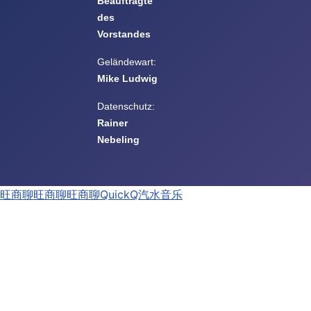
Beauftragte
des
Vorstandes
Geländewart:
Mike Ludwig
Datenschutz:
Rainer
Nebeling
旺商聊
旺商聊
旺商聊
QuickQ
汽水音乐