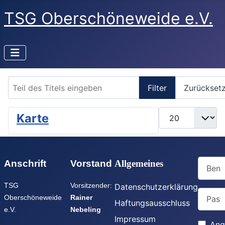
TSG Oberschöneweide e.V.
Teil des Titels eingeben
Filter
Zurückset
Anzeige #
Karte
Benutz
Anschrift
Vorstand
Allgemeines
TSG
Vorsitzender:
Datenschutzerklärung
Passwo
Oberschöneweide
Rainer
Haftungsausschluss
e.V.
Nebeling
Impressum
Ang