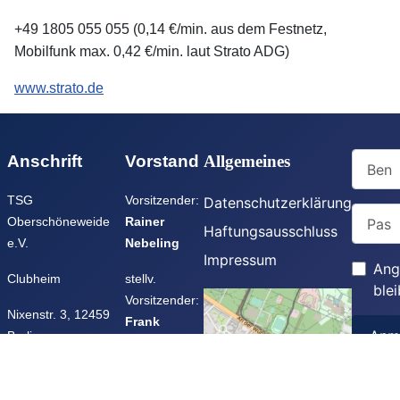
+49 1805 055 055 (0,14 €/min. aus dem Festnetz,
Mobilfunk max. 0,42 €/min. laut Strato ADG)
www.strato.de
Benutz
Anschrift
Vorstand
Allgemeines
TSG
Vorsitzender:
Datenschutzerklärung
Passwo
Oberschöneweide
Rainer
Haftungsausschluss
e.V.
Nebeling
Impressum
Ang
Clubheim
stellv.
ble
Vorsitzender:
Nixenstr. 3, 12459
Frank
Anm
Berlin
Roggenbach
📞030-53 545 66
Kassenwart:
Passwo