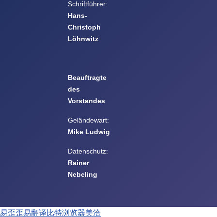
Schriftführer:
Hans-
Christoph
Löhnwitz
Beauftragte
des
Vorstandes
Geländewart:
Mike Ludwig
Datenschutz:
Rainer
Nebeling
易歪歪
易翻译
比特浏览器
美洽