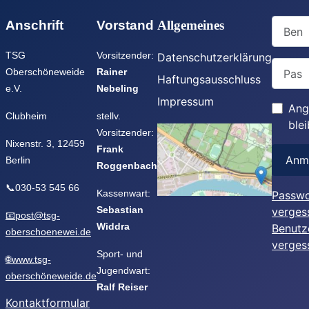
Benutz
Anschrift
Vorstand
Allgemeines
TSG
Vorsitzender:
Datenschutzerklärung
Passwo
Oberschöneweide
Rainer
Haftungsausschluss
e.V.
Nebeling
Impressum
Ang
Clubheim
stellv.
ble
Vorsitzender:
Nixenstr. 3, 12459
Frank
Anm
Berlin
Roggenbach
📞030-53 545 66
Kassenwart:
Passwo
Sebastian
verges
📧post@tsg-
Widdra
Benutz
oberschoenewei.de
verges
Sport- und
🌐www.tsg-
Jugendwart:
oberschöneweide.de
Ralf Reiser
Kontaktformular